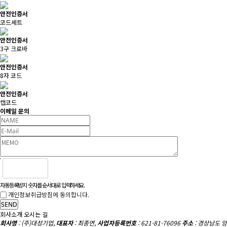
안전인증서
코드세트
안전인증서
3구 크로바
안전인증서
8자 코드
안전인증서
캡코드
이메일 문의
자동등록방지 숫자를 순서대로 입력하세요.
개인정보취급방침에 동의합니다.
SEND
회사소개
오시는 길
회사명
: (주)대성기업,
대표자
: 최종연,
사업자등록번호
: 621-81-76096
주소
: 경상남도 양