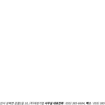
산시 상북면 감결2길 10, (주)대성기업
사무실 대표전화
: 055) 385-6684,
팩스
: 055) 385