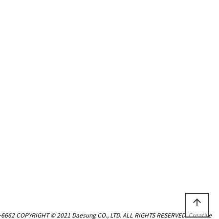
arrow_upward
-6662
COPYRIGHT © 2021 Daesung CO., LTD. ALL RIGHTS RESERVED. Creative