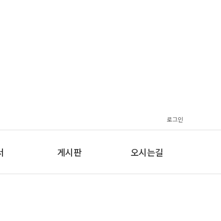
로그인
서
게시판
오시는길
서
온라인상담
지도